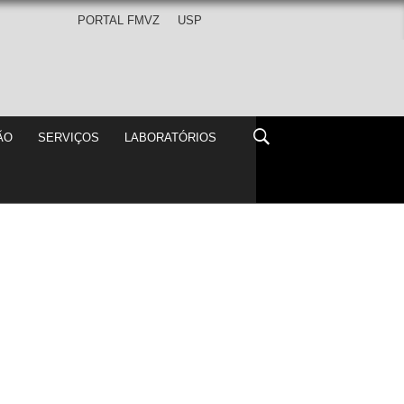
PORTAL FMVZ
Animal
 USP
PESQUISA
EXTENSÃO
SERVIÇOS
LABO
ONOSCO