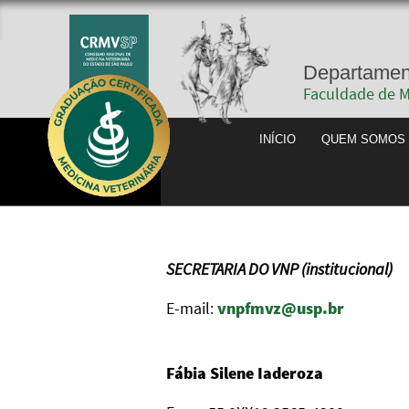
De
Fac
INÍCIO
SECRETARIA DO VNP (institucional)
E-mail:
vnpfmvz@usp.br
Fábia Silene Iaderoza